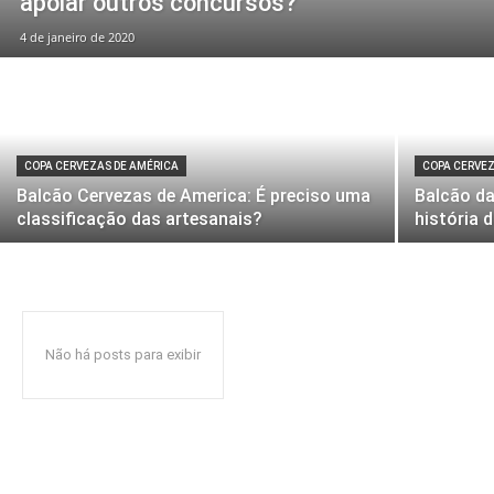
apoiar outros concursos?
4 de janeiro de 2020
COPA CERVEZAS DE AMÉRICA
COPA CERVEZ
Balcão Cervezas de America: É preciso uma
Balcão d
classificação das artesanais?
história d
Não há posts para exibir