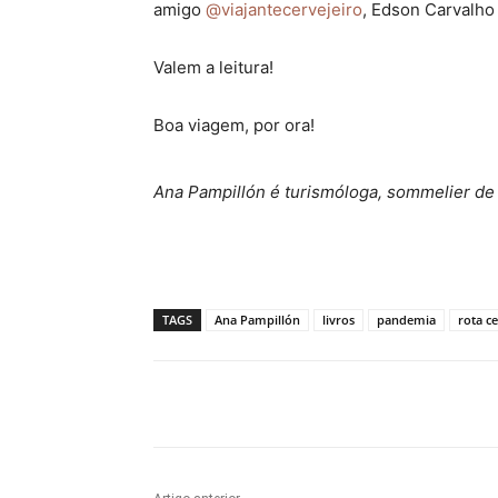
amigo
@viajantecervejeiro
, Edson Carvalho
Valem a leitura!
Boa viagem, por ora!
Ana Pampillón é turismóloga, sommelier de
TAGS
Ana Pampillón
livros
pandemia
rota ce
Compartilhado