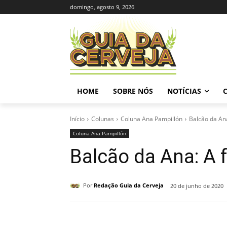
domingo, agosto 9, 2026
HOME
SOBRE NÓS
NOTÍCIAS
Início
Colunas
Coluna Ana Pampillón
Balcão da Ana
Coluna Ana Pampillón
Balcão da Ana: A f
Por
Redação Guia da Cerveja
20 de junho de 2020
Compartilhado