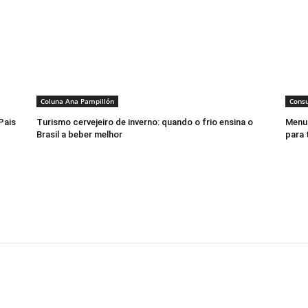
Coluna Ana Pampillón
Cons
Pais
Turismo cervejeiro de inverno: quando o frio ensina o
Menu 
Brasil a beber melhor
para 