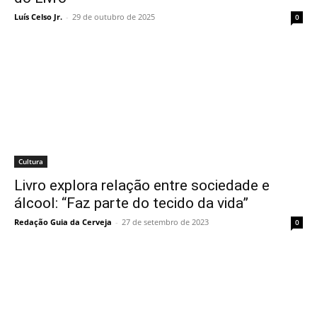
Luís Celso Jr.
-
29 de outubro de 2025
0
Cultura
Livro explora relação entre sociedade e
álcool: “Faz parte do tecido da vida”
Redação Guia da Cerveja
-
27 de setembro de 2023
0