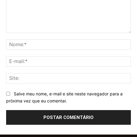
Comentário:
No
E-
mai
Sit
Salve meu nome, e-mail e site neste navegador para a
próxima vez que eu comentar.