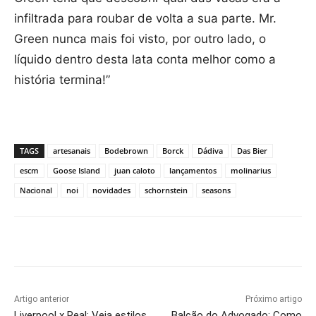
infiltrada para roubar de volta a sua parte. Mr.
Green nunca mais foi visto, por outro lado, o
líquido dentro desta lata conta melhor como a
história termina!”
TAGS
artesanais
Bodebrown
Borck
Dádiva
Das Bier
escm
Goose Island
juan caloto
lançamentos
molinarius
Nacional
noi
novidades
schornstein
seasons
Artigo anterior
Próximo artigo
Liverpool x Real: Veja estilos
Balcão do Advogado: Como