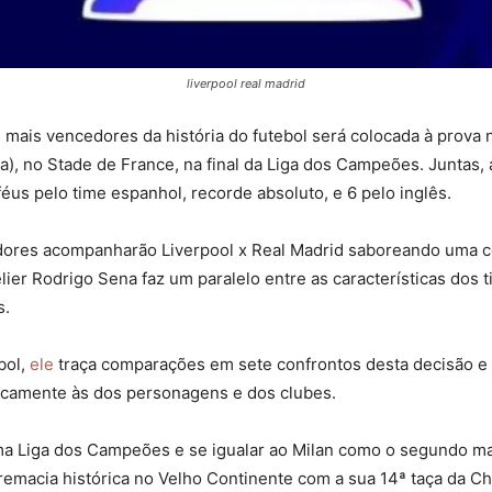
liverpool real madrid
 mais vencedores da história do futebol será colocada à prova 
lia), no Stade de France, na final da Liga dos Campeões. Juntas
féus pelo time espanhol, recorde absoluto, e 6 pelo inglês.
ores acompanharão Liverpool x Real Madrid saboreando uma c
ier Rodrigo Sena faz um paralelo entre as características dos 
s.
bol,
ele
traça comparações em sete confrontos desta decisão e c
icamente às dos personagens e dos clubes.
tima Liga dos Campeões e se igualar ao Milan como o segundo ma
premacia histórica no Velho Continente com a sua 14ª taça da 