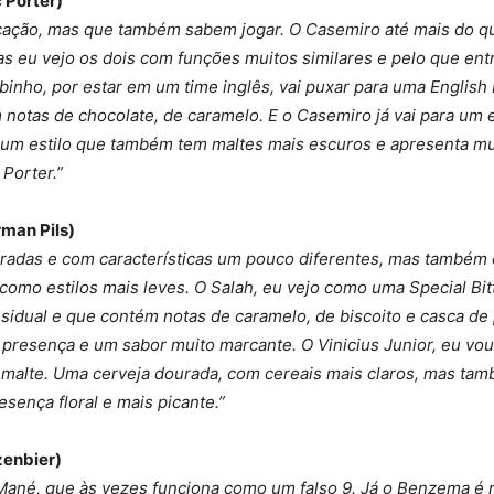
 Porter)
cação, mas que também sabem jogar. O Casemiro até mais do q
 eu vejo os dois com funções muitos similares e pelo que ent
inho, por estar em um time inglês, vai puxar para uma English 
 notas de chocolate, de caramelo. E o Casemiro já vai para um 
é um estilo que também tem maltes mais escuros e apresenta mui
 Porter.”
rman Pils)
iradas e com características um pouco diferentes, mas também
como estilos mais leves. O Salah, eu vejo como uma Special Bitt
sidual e que contém notas de caramelo, de biscoito e casca de 
 presença e um sabor muito marcante. O Vinicius Junior, eu vo
 malte. Uma cerveja dourada, com cereais mais claros, mas tam
sença floral e mais picante.”
enbier)
ané, que às vezes funciona como um falso 9. Já o Benzema é ma