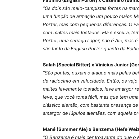
Fabinho (English Porter) x Casemiro (Baltic
“Os dois são meio-campistas fortes na mar
uma função de armação um pouco maior. Mas
Porter, mas com pequenas diferenças. O Fab
com maltes mais tostados. Ela é escura, tem
Porter, uma cerveja Lager, não é Ale, mas 
são tanto da English Porter quanto da Baltic
Salah (Special Bitter) x Vinicius Junior (Ge
“São pontas, puxam o ataque mais pelas be
de raciocínio em velocidade. Então, os vejo 
maltes levemente tostados, leve amargor re
leve, que você toma fácil, mas que tem uma
clássico alemão, com bastante presença de
amargor de lúpulos alemães, com aquela pre
Mané (Summer Ale) x Benzema (Hefe Weiz
“O Benzema é mais centroavante do que o M