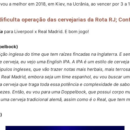
vou a melhor em 2018, em Kiev, na Ucrânia, ao vencer por 3 a 1
ificulta operação das cervejarias da Rota RJ; Con
ia
para Liverpool x Real Madrid. E bom jogo!
ppelbock)
ão inglesa do time que tem raízes fincadas na Inglaterra. E se
 cerveja, eu vejo uma English IPA. A IPA é um estilo de cerveja 
pulos ingleses, que vão trazer notas mais herbais, mais terros
 Real Madrid, embora seja um time espanhol, eu vou buscar uma
a cerveja que traga toda essa potência e complexidade de sabo
zes. Então, eu vou para uma Doppelbock, que possui corpo mais 
 uma cerveja tradicional alemã, assim como é o Real, que tem 
)