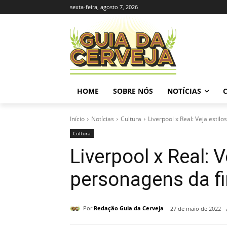
sexta-feira, agosto 7, 2026
HOME
SOBRE NÓS
NOTÍCIAS
Início
Notícias
Cultura
Liverpool x Real: Veja esti
Cultura
Liverpool x Real: 
personagens da f
Por
Redação Guia da Cerveja
27 de maio de 2022