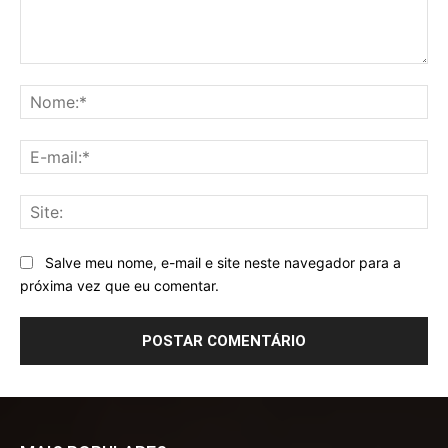
Comentário:
No
E-
mai
Sit
Salve meu nome, e-mail e site neste navegador para a
próxima vez que eu comentar.