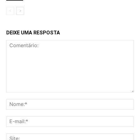
DEIXE UMA RESPOSTA
Comentário:
No
E-
mai
Sit