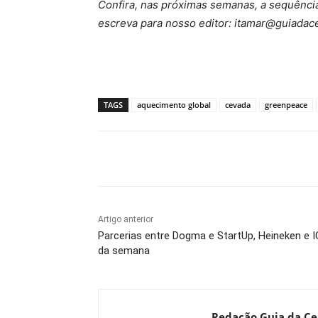
Confira, nas próximas semanas, a sequência
escreva para nosso editor: itamar@guiadac
TAGS
aquecimento global
cevada
greenpeace
Compartilhado
Artigo anterior
Parcerias entre Dogma e StartUp, Heineken e I
da semana
Redação Guia da Ce