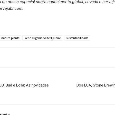
 do nosso especial sobre aquecimento global, cevada e cerveja
ervejabr.com.
nature plants
Rene Eugenio Seifert Junior
sustentabilidade
CB, Bud e Lolla: As novidades
Dos EUA, Stone Brewin
rveja