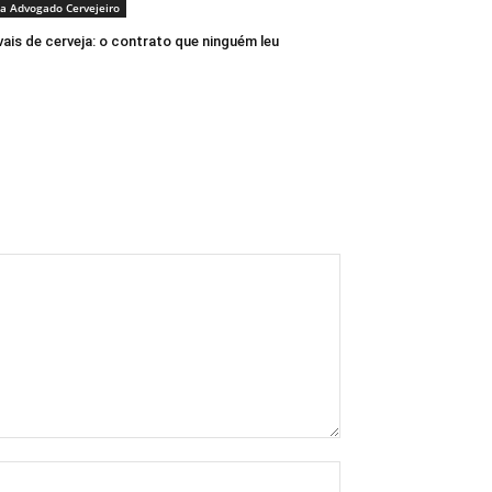
a Advogado Cervejeiro
vais de cerveja: o contrato que ninguém leu
Nome:*