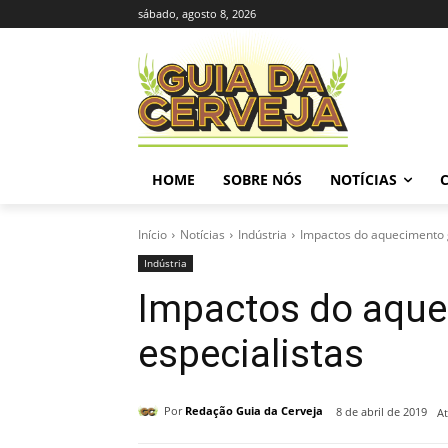
sábado, agosto 8, 2026
HOME
SOBRE NÓS
NOTÍCIAS
Início
Notícias
Indústria
Impactos do aquecimento g
Indústria
Impactos do aquec
especialistas
Por
Redação Guia da Cerveja
8 de abril de 2019
At