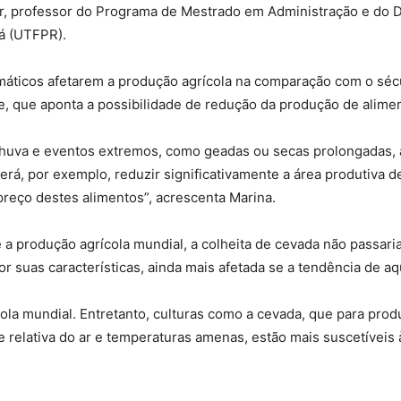
ior, professor do Programa de Mestrado em Administração e do
á (UTFPR).
máticos afetarem a produção agrícola na comparação com o sécu
e, que aponta a possibilidade de redução da produção de alime
huva e eventos extremos, como geadas ou secas prolongadas,
á, por exemplo, reduzir significativamente a área produtiva de 
reço destes alimentos”, acrescenta Marina.
 a produção agrícola mundial, a colheita de cevada não passaria
or suas características, ainda mais afetada se a tendência de aq
ola mundial. Entretanto, culturas como a cevada, que para prod
elativa do ar e temperaturas amenas, estão mais suscetíveis às