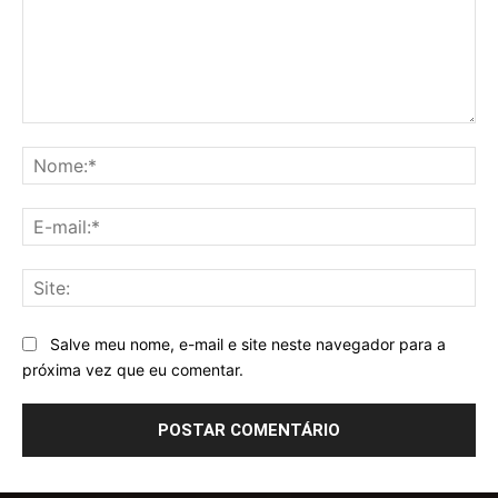
Comentário:
No
E-
mai
Sit
Salve meu nome, e-mail e site neste navegador para a
próxima vez que eu comentar.