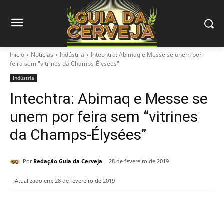
Início
Notícias
Indústria
Intechtra: Abimaq e Messe se unem por
feira sem "vitrines da Champs-Élysées"
Indústria
Intechtra: Abimaq e Messe se
unem por feira sem “vitrines
da Champs-Élysées”
Por
Redação Guia da Cerveja
28 de fevereiro de 2019
Atualizado em:
28 de fevereiro de 2019