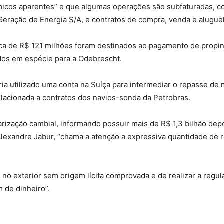
cos aparentes” e que algumas operações são subfaturadas, co
eração de Energia S/A, e contratos de compra, venda e alugue
a de R$ 121 milhões foram destinados ao pagamento de propinas
dos em espécie para a Odebrescht.
eria utilizado uma conta na Suíça para intermediar o repasse d
elacionada a contratos dos navios-sonda da Petrobras.
arização cambial, informando possuir mais de R$ 1,3 bilhão de
exandre Jabur, “chama a atenção a expressiva quantidade de re
 no exterior sem origem lícita comprovada e de realizar a regu
 de dinheiro”.