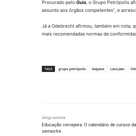
Procurado pelo
Guia
, o Grupo Petrópolis a
assunto aos órgãos competentes”, e acresce
Já a Odebrecht afirmou, também em nota, qu
mais recomendadas normas de conformidade
TAGS
grupo petrópolis
itaipava
Lava Jato
Od
Compartilhado
Artigo anterior
Educação cervejeira: O calendário de cursos da
semestre