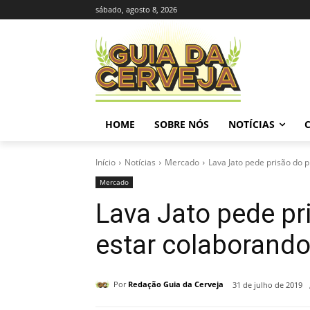
sábado, agosto 8, 2026
HOME
SOBRE NÓS
NOTÍCIAS
Início
Notícias
Mercado
Lava Jato pede prisão do p
Mercado
Lava Jato pede pr
estar colaborand
Por
Redação Guia da Cerveja
31 de julho de 2019