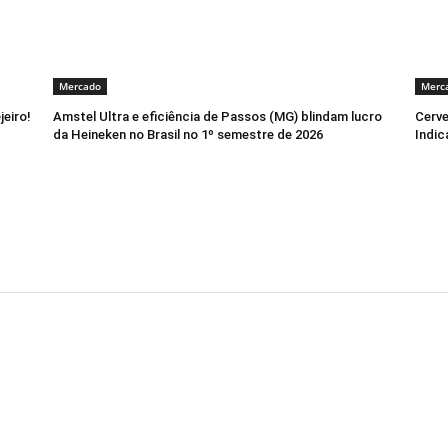
Mercado
Merc
jeiro!
Amstel Ultra e eficiência de Passos (MG) blindam lucro
Cerve
da Heineken no Brasil no 1º semestre de 2026
Indic