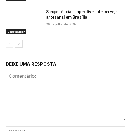
8 experiências imperdíveis de cerveja
artesanal em Brasília
29 de julho de 2026
Consumidor
DEIXE UMA RESPOSTA
Comentário:
No