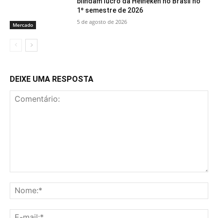
blindam lucro da Heineken no Brasil no
1º semestre de 2026
5 de agosto de 2026
Mercado
DEIXE UMA RESPOSTA
Comentário:
No
E-