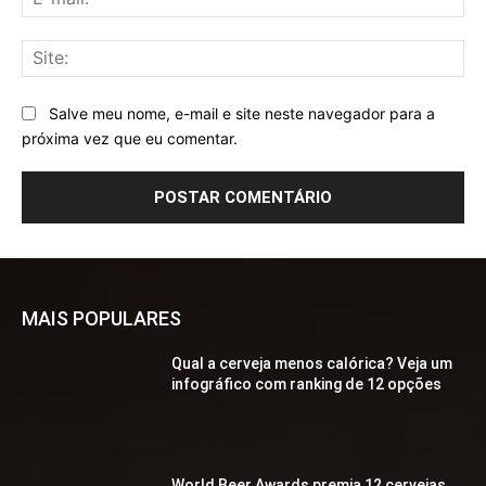
mai
Sit
Salve meu nome, e-mail e site neste navegador para a
próxima vez que eu comentar.
MAIS POPULARES
Qual a cerveja menos calórica? Veja um
infográfico com ranking de 12 opções
World Beer Awards premia 12 cervejas