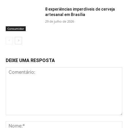
8 experiências imperdíveis de cerveja
artesanal em Brasília
29 de julho de 2026
Consumidor
DEIXE UMA RESPOSTA
Comentário:
No