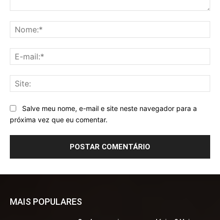
Comentário:
No
E-
mai
Sit
Salve meu nome, e-mail e site neste navegador para a
próxima vez que eu comentar.
MAIS POPULARES