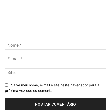
Comentário:
No
E-
mai
Sit
Salve meu nome, e-mail e site neste navegador para a
próxima vez que eu comentar.