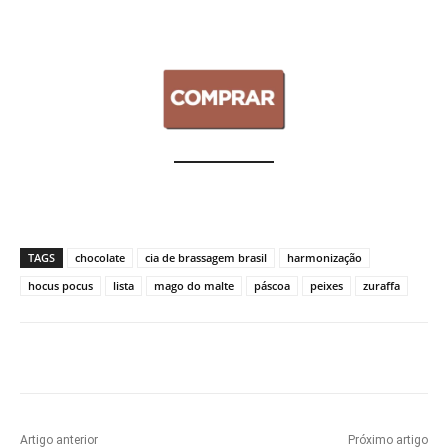
TAGS
chocolate
cia de brassagem brasil
harmonização
hocus pocus
lista
mago do malte
páscoa
peixes
zuraffa
Artigo anterior
Próximo artigo