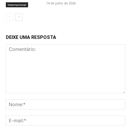
14 de julho de 2026
Internacional
DEIXE UMA RESPOSTA
Comentário:
No
E-
mai