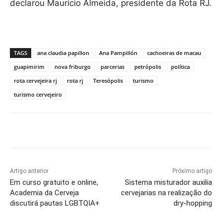
declarou Maurício Almeida, presidente da Rota RJ.
TAGS
ana claudia papillon
Ana Pampillón
cachoeiras de macau
guapimirim
nova friburgo
parcerias
petrópolis
política
rota cervejeira rj
rota rj
Teresópolis
turismo
turismo cervejeiro
Artigo anterior
Próximo artigo
Em curso gratuito e online,
Sistema misturador auxilia
Academia da Cerveja
cervejarias na realização do
discutirá pautas LGBTQIA+
dry-hopping