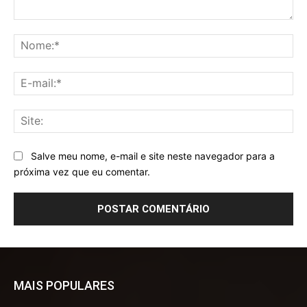
Comentário:
No
E-
mai
Sit
Salve meu nome, e-mail e site neste navegador para a
próxima vez que eu comentar.
MAIS POPULARES