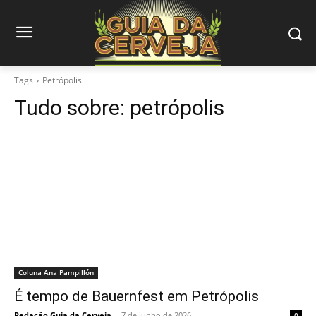
Tags
Petrópolis
Tudo sobre:
petrópolis
Coluna Ana Pampillón
É tempo de Bauernfest em Petrópolis
Redação Guia da Cerveja
-
7 de junho de 2026
0