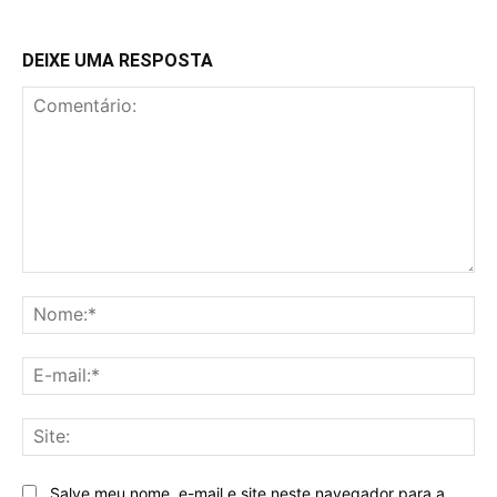
DEIXE UMA RESPOSTA
Comentário:
No
E-
mai
Sit
Salve meu nome, e-mail e site neste navegador para a