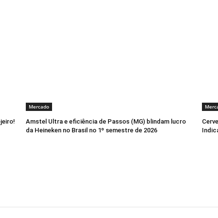
Mercado
Merc
jeiro!
Amstel Ultra e eficiência de Passos (MG) blindam lucro
Cerve
da Heineken no Brasil no 1º semestre de 2026
Indic