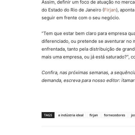
Assim, definir um foco de atuação no mercad
do Estado do Rio de Janeiro (
Firjan
), apont
seguir em frente com o seu negócio.
“Tem que estar bem claro para empresa qual
diferenciado, ou pretende se aventurar no m
enfrentada, tanto pela distribuição de gra
mais uma empresa, ou já está saturado?”, co
Confira, nas próximas semanas, a sequência
demanda, escreva para nosso editor: itama
TAGS
a indústria ideal
firjan
fornecedores
jo