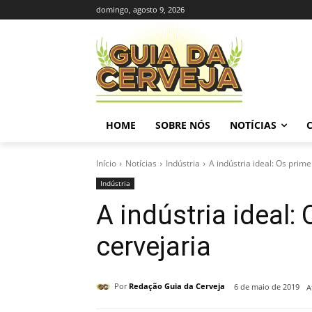
domingo, agosto 9, 2026
HOME
SOBRE NÓS
NOTÍCIAS
Início
Notícias
Indústria
A indústria ideal: Os pri
Indústria
A indústria ideal
cervejaria
Por
Redação Guia da Cerveja
6 de maio de 2019
A