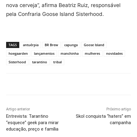
nova cerveja”, afirma Beatriz Ruiz, responsável
pela Confraria Goose Island Sisterhood.
TAGS
antuérpia
BR Brew
capunga
Goose Island
hoegaarden
lançamentos
manchinha
mulheres
novidades
Sisterhood
tarantino
tribal
Artigo anterior
Próximo artigo
Entrevista: Tarantino
Skol conquista “haters” em
“esquece” geek para mirar
campanha
educação, preço e família