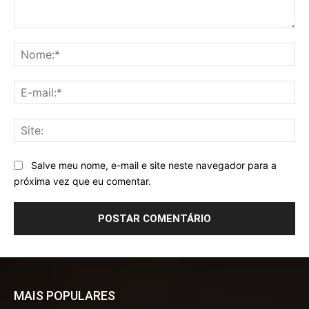
Comentário:
No
E-
mai
Sit
Salve meu nome, e-mail e site neste navegador para a
próxima vez que eu comentar.
MAIS POPULARES