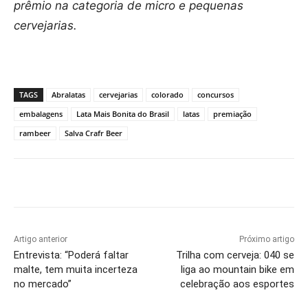
prêmio na categoria de micro e pequenas
cervejarias.
TAGS
Abralatas
cervejarias
colorado
concursos
embalagens
Lata Mais Bonita do Brasil
latas
premiação
rambeer
Salva Crafr Beer
Artigo anterior
Próximo artigo
Entrevista: “Poderá faltar
Trilha com cerveja: 040 se
malte, tem muita incerteza
liga ao mountain bike em
no mercado”
celebração aos esportes