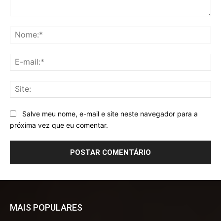
Comentário:
No
E-
mai
Sit
Salve meu nome, e-mail e site neste navegador para a
próxima vez que eu comentar.
MAIS POPULARES