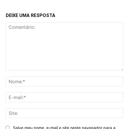
DEIXE UMA RESPOSTA
Comentário:
No
E-
mai
Sit
Salve meu nome, e-mail e site neste navegador para a