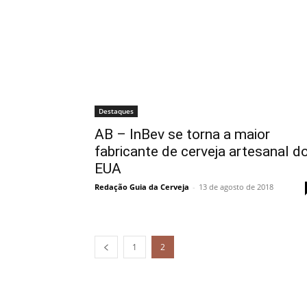
Destaques
AB – InBev se torna a maior
fabricante de cerveja artesanal d
EUA
Redação Guia da Cerveja
-
13 de agosto de 2018
1
2