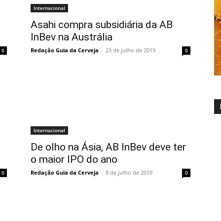
Internacional
Asahi compra subsidiária da AB
InBev na Austrália
Redação Guia da Cerveja
-
23 de julho de 2019
0
0
Internacional
De olho na Ásia, AB InBev deve ter
o maior IPO do ano
Redação Guia da Cerveja
-
8 de julho de 2019
0
0