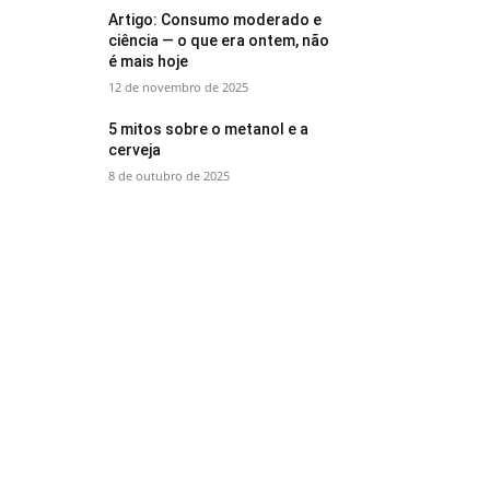
Artigo: Consumo moderado e
ciência — o que era ontem, não
é mais hoje
12 de novembro de 2025
5 mitos sobre o metanol e a
cerveja
8 de outubro de 2025