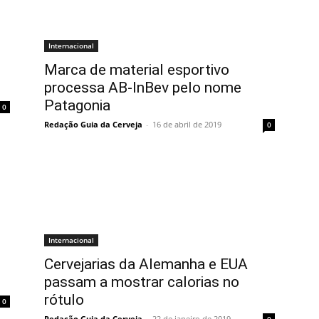
Internacional
Marca de material esportivo
processa AB-InBev pelo nome
Patagonia
0
Redação Guia da Cerveja
-
16 de abril de 2019
0
Internacional
Cervejarias da Alemanha e EUA
passam a mostrar calorias no
rótulo
0
Redação Guia da Cerveja
-
22 de janeiro de 2019
0