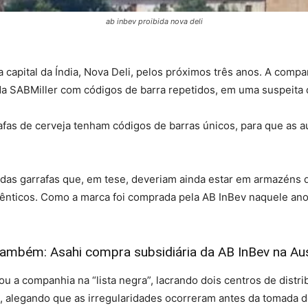
ab inbev proibida nova deli
a capital da Índia, Nova Deli, pelos próximos três anos. A comp
da SABMiller com códigos de barra repetidos, em uma suspeita d
rafas de cerveja tenham códigos de barras únicos, para que as 
das garrafas que, em tese, deveriam ainda estar em armazéns d
ênticos. Como a marca foi comprada pela AB InBev naquele ano, 
também: Asahi compra subsidiária da AB InBev na Aus
ocou a companhia na “lista negra”, lacrando dois centros de distr
, alegando que as irregularidades ocorreram antes da tomada d