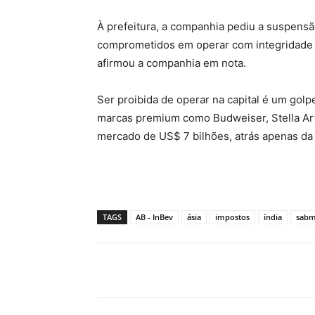
À prefeitura, a companhia pediu a suspensã
comprometidos em operar com integridade e 
afirmou a companhia em nota.
Ser proibida de operar na capital é um golp
marcas premium como Budweiser, Stella Art
mercado de US$ 7 bilhões, atrás apenas da b
TAGS
AB - InBev
ásia
impostos
índia
sabm
Compartilhado