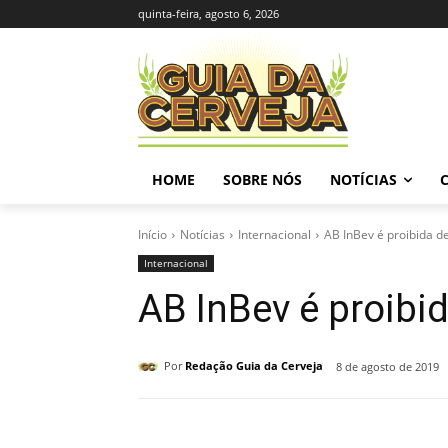
quinta-feira, agosto 6, 2026
HOME
SOBRE NÓS
NOTÍCIAS
Início
Notícias
Internacional
AB InBev é proibida de
Internacional
AB InBev é proibid
Por
Redação Guia da Cerveja
8 de agosto de 2019
Compartilhado