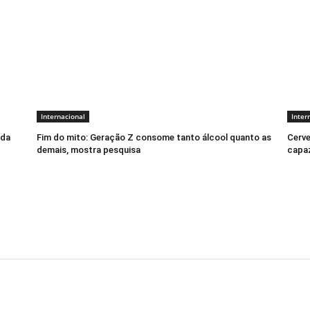
Internacional
Inter
ada
Fim do mito: Geração Z consome tanto álcool quanto as
Cerve
demais, mostra pesquisa
capaz