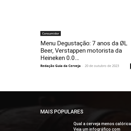
Consumidor
Menu Degustação: 7 anos da ØL
Beer, Verstappen motorista da
Heineken 0.0…
Redação Guia da Cerveja
-
20 de outubro de 2023
MAIS POPULARES
Qual a cerveja menos calóric
Veja um infográfico com