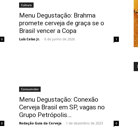
Cultura
Menu Degustação: Brahma
promete cerveja de graça se o
Brasil vencer a Copa
Luís Celso Jr.
-
6 de junho de 2026
0
1
Consumidor
Menu Degustação: Conexão
Cerveja Brasil em SP, vagas no
Grupo Petrópolis…
Redação Guia da Cerveja
-
1 de dezembro de 2023
0
0