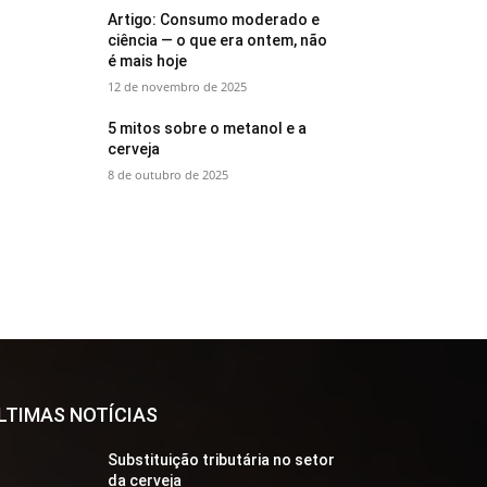
Artigo: Consumo moderado e
ciência — o que era ontem, não
é mais hoje
12 de novembro de 2025
5 mitos sobre o metanol e a
cerveja
8 de outubro de 2025
LTIMAS NOTÍCIAS
Substituição tributária no setor
da cerveja