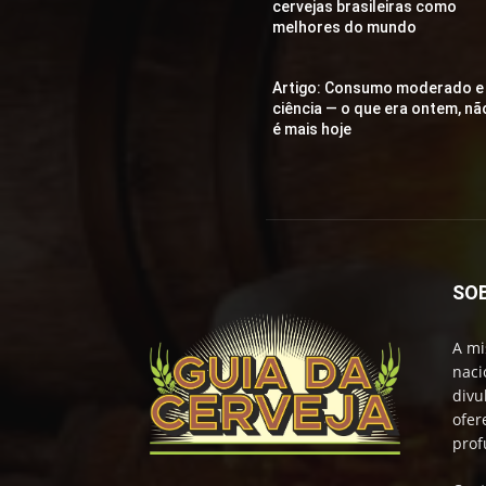
cervejas brasileiras como
melhores do mundo
Artigo: Consumo moderado e
ciência — o que era ontem, nã
é mais hoje
SO
A mi
naci
divu
ofer
prof