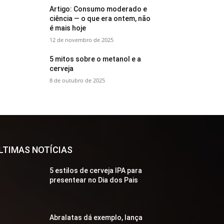
Artigo: Consumo moderado e
ciência — o que era ontem, não
é mais hoje
12 de novembro de 2025
5 mitos sobre o metanol e a
cerveja
8 de outubro de 2025
LTIMAS NOTÍCIAS
5 estilos de cerveja IPA para
presentear no Dia dos Pais
Abralatas dá exemplo, lança