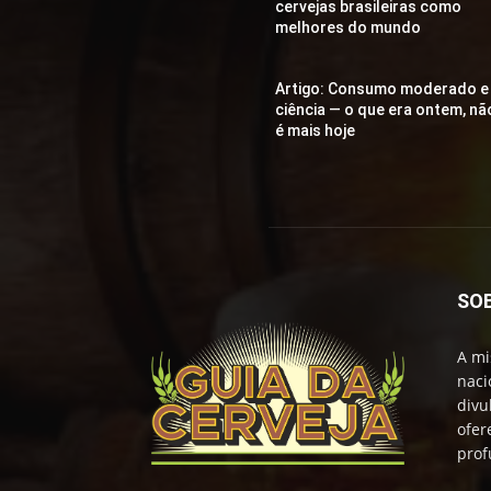
cervejas brasileiras como
melhores do mundo
Artigo: Consumo moderado e
ciência — o que era ontem, nã
é mais hoje
SO
A mi
naci
divu
ofer
prof