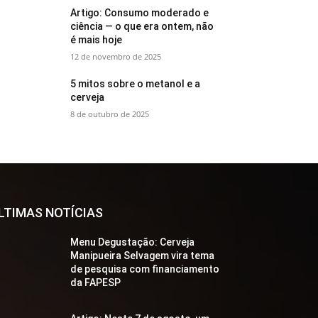
Artigo: Consumo moderado e
ciência — o que era ontem, não
é mais hoje
12 de novembro de 2025
5 mitos sobre o metanol e a
cerveja
8 de outubro de 2025
LTIMAS NOTÍCIAS
Menu Degustação: Cerveja
Manipueira Selvagem vira tema
de pesquisa com financiamento
da FAPESP