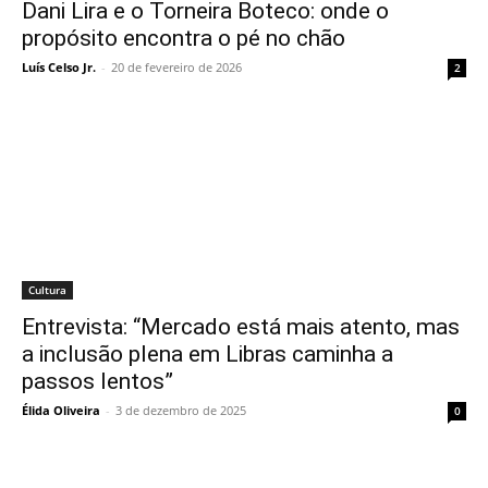
Dani Lira e o Torneira Boteco: onde o
propósito encontra o pé no chão
Luís Celso Jr.
-
20 de fevereiro de 2026
2
Cultura
Entrevista: “Mercado está mais atento, mas
a inclusão plena em Libras caminha a
passos lentos”
Élida Oliveira
-
3 de dezembro de 2025
0