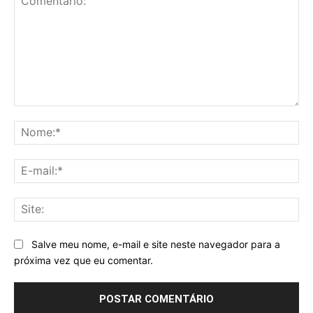
Comentário:
No
E-
mai
Sit
Salve meu nome, e-mail e site neste navegador para a
próxima vez que eu comentar.