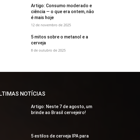
Artigo: Consumo moderado e
ciência — o que era ontem, não
é mais hoje
12 de novembro de 2025
5 mitos sobre o metanol e a
cerveja
8 de outubro de 2025
LTIMAS NOTÍCIAS
Artigo: Neste 7 de agosto, um
brinde ao Brasil cervejeiro!
5 estilos de cerveja IPA para