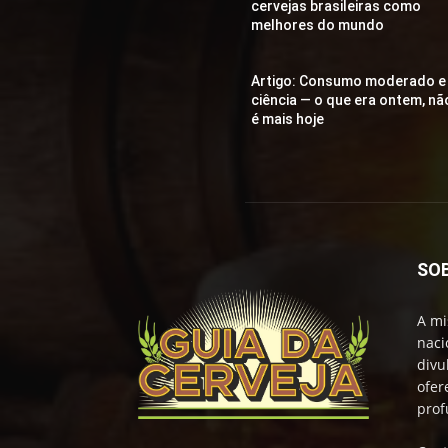
cervejas brasileiras como
melhores do mundo
Artigo: Consumo moderado e
ciência — o que era ontem, nã
é mais hoje
SO
A mi
naci
divu
ofer
prof