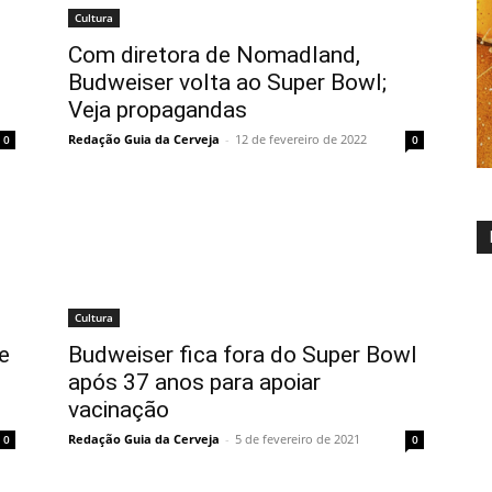
Cultura
Com diretora de Nomadland,
Budweiser volta ao Super Bowl;
Veja propagandas
Redação Guia da Cerveja
-
12 de fevereiro de 2022
0
0
Cultura
e
Budweiser fica fora do Super Bowl
após 37 anos para apoiar
vacinação
Redação Guia da Cerveja
-
5 de fevereiro de 2021
0
0