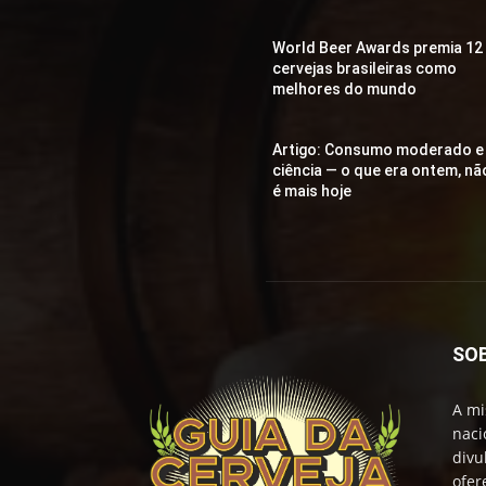
World Beer Awards premia 12
cervejas brasileiras como
melhores do mundo
Artigo: Consumo moderado e
ciência — o que era ontem, nã
é mais hoje
SO
A mi
naci
divu
ofer