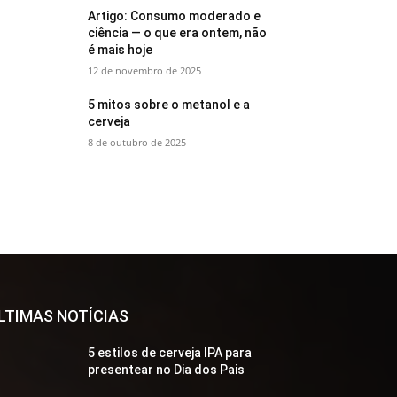
Artigo: Consumo moderado e
ciência — o que era ontem, não
é mais hoje
12 de novembro de 2025
5 mitos sobre o metanol e a
cerveja
8 de outubro de 2025
LTIMAS NOTÍCIAS
5 estilos de cerveja IPA para
presentear no Dia dos Pais