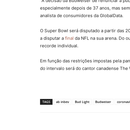
“A decisão da Budweiser de renunciar à pub
especialmente depois de 37 anos, mas sem d
analista de consumidores da GlobalData.
O Super Bowl será disputado a partir das 
a disputar a
final
da NFL na sua arena. Do ou
recorde individual.
Em função das restrições impostas pela pan
do intervalo será do cantor canadense The
TAGS
ab inbev
Bud Light
Budweiser
coronav
Compartilhado