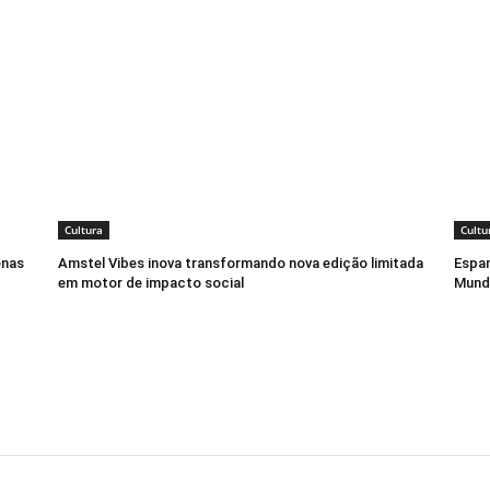
Cultura
Cultu
enas
Amstel Vibes inova transformando nova edição limitada
Espan
em motor de impacto social
Mund