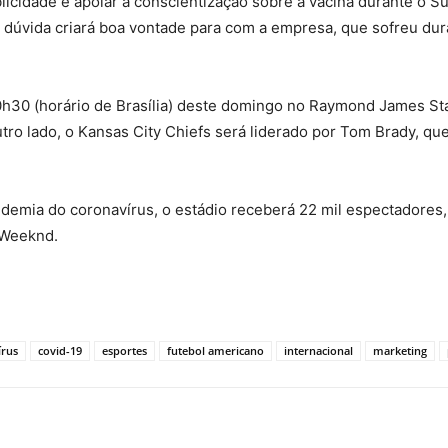
licidade e apoiar a conscientização sobre a vacina durante o 
úvida criará boa vontade para com a empresa, que sofreu dura
20h30 (horário de Brasília) deste domingo no Raymond James St
tro lado, o Kansas City Chiefs será liderado por Tom Brady, q
demia do coronavírus, o estádio receberá 22 mil espectadores,
 Weeknd.
írus
covid-19
esportes
futebol americano
internacional
marketing