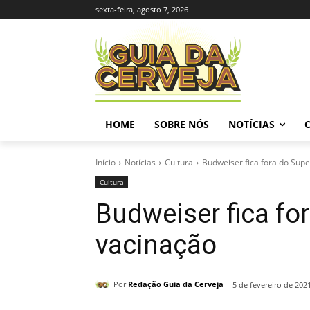
sexta-feira, agosto 7, 2026
HOME
SOBRE NÓS
NOTÍCIAS
Início
Notícias
Cultura
Budweiser fica fora do Sup
Cultura
Budweiser fica fo
vacinação
Por
Redação Guia da Cerveja
5 de fevereiro de 202