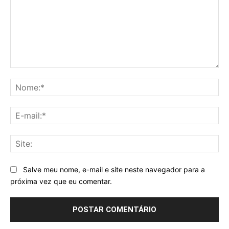
Comentário:
No
E-
mai
Sit
Salve meu nome, e-mail e site neste navegador para a
próxima vez que eu comentar.