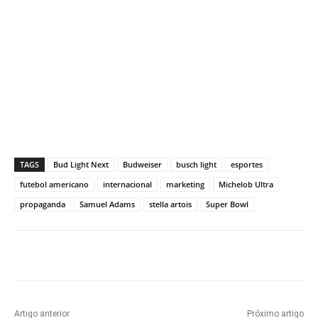
TAGS
Bud Light Next
Budweiser
busch light
esportes
futebol americano
internacional
marketing
Michelob Ultra
propaganda
Samuel Adams
stella artois
Super Bowl
Artigo anterior
Próximo artigo