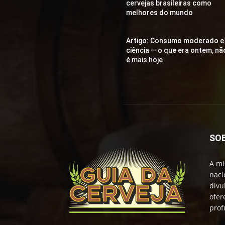
cervejas brasileiras como
melhores do mundo
Artigo: Consumo moderado e
ciência — o que era ontem, nã
é mais hoje
SO
A mi
naci
divu
ofer
prof