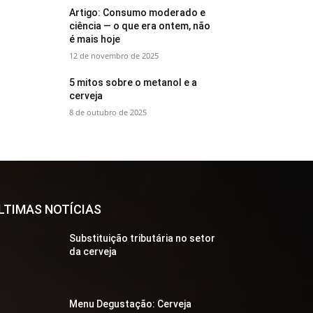
Artigo: Consumo moderado e
ciência — o que era ontem, não
é mais hoje
12 de novembro de 2025
5 mitos sobre o metanol e a
cerveja
8 de outubro de 2025
LTIMAS NOTÍCIAS
Substituição tributária no setor
da cerveja
Menu Degustação: Cerveja