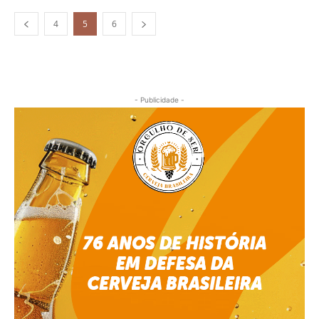
4
5
6
- Publicidade -