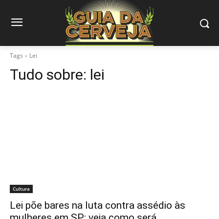
Tags
Lei
Tudo sobre:
lei
Cultura
Lei põe bares na luta contra assédio às
mulheres em SP; veja como será