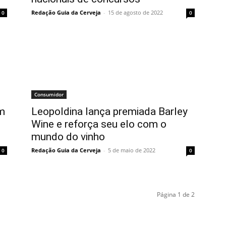
Redação Guia da Cerveja
-
15 de agosto de 2022
0
0
Consumidor
am
Leopoldina lança premiada Barley
Wine e reforça seu elo com o
mundo do vinho
Redação Guia da Cerveja
-
5 de maio de 2022
0
0
Página 1 de 2