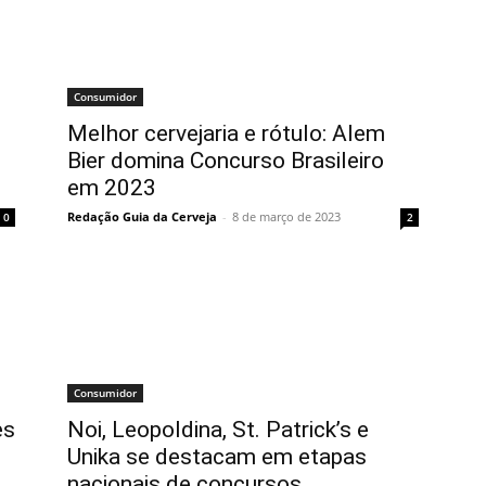
Consumidor
Melhor cervejaria e rótulo: Alem
Bier domina Concurso Brasileiro
em 2023
Redação Guia da Cerveja
-
8 de março de 2023
0
2
Consumidor
es
Noi, Leopoldina, St. Patrick’s e
Unika se destacam em etapas
nacionais de concursos