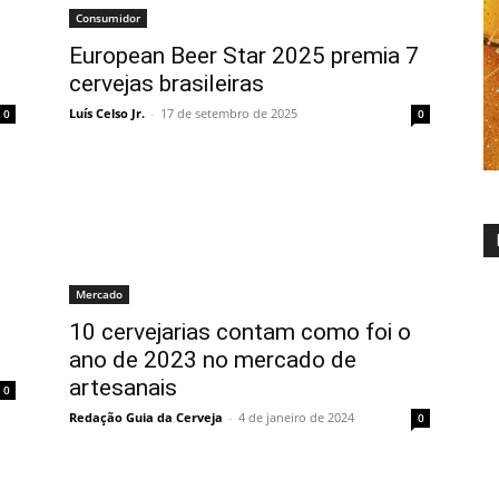
Consumidor
European Beer Star 2025 premia 7
cervejas brasileiras
Luís Celso Jr.
-
17 de setembro de 2025
0
0
Mercado
10 cervejarias contam como foi o
ano de 2023 no mercado de
artesanais
0
Redação Guia da Cerveja
-
4 de janeiro de 2024
0