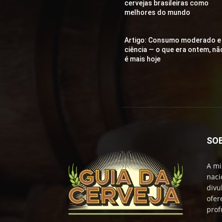
cervejas brasileiras como
melhores do mundo
Artigo: Consumo moderado e
ciência — o que era ontem, nã
é mais hoje
SO
A mi
naci
divu
ofer
prof