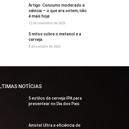
Artigo: Consumo moderado e
ciência — o que era ontem, não
é mais hoje
12 de novembro de 2025
5 mitos sobre o metanol e a
cerveja
8 de outubro de 2025
LTIMAS NOTÍCIAS
5 estilos de cerveja IPA para
presentear no Dia dos Pais
Amstel Ultra e eficiência de