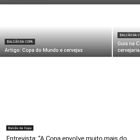
BALCÃO DA 
BALCÃO DA COPA
Guia na C
Artigo: Copa do Mundo e cervejas
cervejaria
Balcão da Copa
Entrevista: “A Copa envolve muito mais do