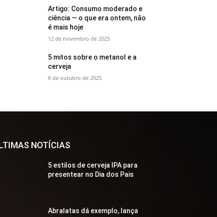
Artigo: Consumo moderado e
ciência — o que era ontem, não
é mais hoje
12 de novembro de 2025
5 mitos sobre o metanol e a
cerveja
8 de outubro de 2025
LTIMAS NOTÍCIAS
5 estilos de cerveja IPA para
presentear no Dia dos Pais
Abralatas dá exemplo, lança