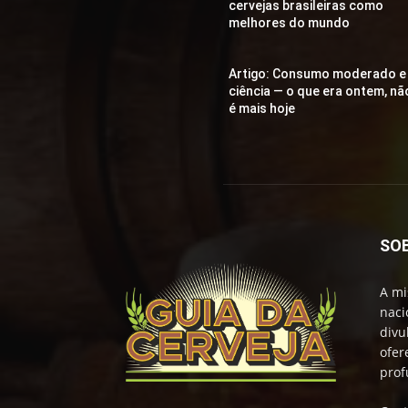
cervejas brasileiras como
melhores do mundo
Artigo: Consumo moderado e
ciência — o que era ontem, nã
é mais hoje
SO
A mi
naci
divu
ofer
prof