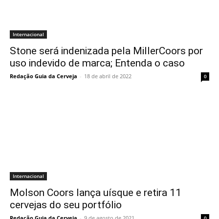
Internacional
Stone será indenizada pela MillerCoors por
uso indevido de marca; Entenda o caso
Redação Guia da Cerveja
-
18 de abril de 2022
0
Internacional
Molson Coors lança uísque e retira 11
cervejas do seu portfólio
Redação Guia da Cerveja
-
9 de agosto de 2021
0