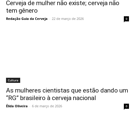
Cerveja de mulher não existe; cerveja não
tem gênero
Redação Guia da Cerveja
-
22 de março de 2026
0
Cultura
As mulheres cientistas que estão dando um
“RG” brasileiro à cerveja nacional
Élida Oliveira
-
6 de março de 2026
0