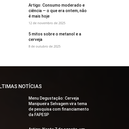
Artigo: Consumo moderado e
ciência — o que era ontem, não
é mais hoje
12 de novembro de 2025
5 mitos sobre o metanol e a
cerveja
8 de outubro de 2025
LTIMAS NOTÍCIAS
Menu Degustação: Cerveja
Manipueira Selvagem vira tema
de pesquisa com financiamento
da FAPESP