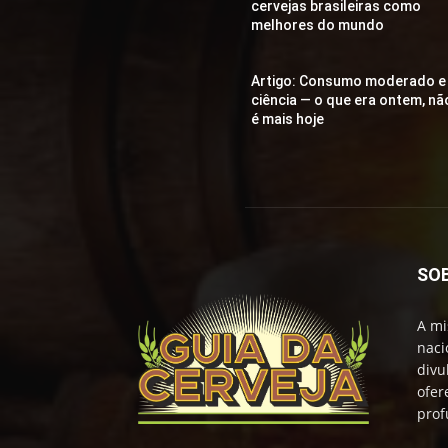
cervejas brasileiras como
melhores do mundo
Artigo: Consumo moderado e
ciência — o que era ontem, nã
é mais hoje
SO
A mi
naci
divu
ofer
prof