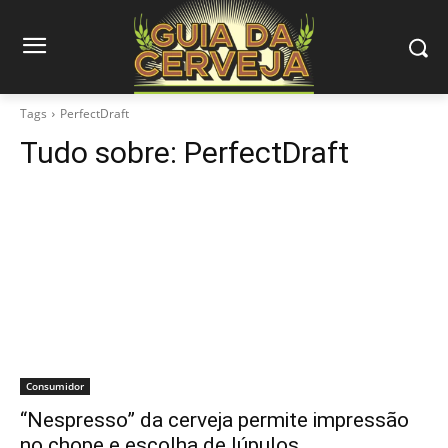
Tags
PerfectDraft
Tudo sobre:
PerfectDraft
Consumidor
“Nespresso” da cerveja permite impressão
no chope e escolha de lúpulos