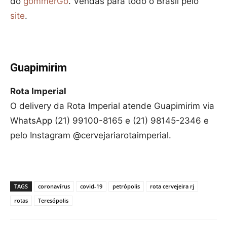
do
gommerGo
. Vendas para todo o Brasil pelo
site
.
Guapimirim
Rota Imperial
O delivery da Rota Imperial atende Guapimirim via
WhatsApp (21) 99100-8165 e (21) 98145-2346 e
pelo Instagram @cervejariarotaimperial.
TAGS
coronavírus
covid-19
petrópolis
rota cervejeira rj
rotas
Teresópolis