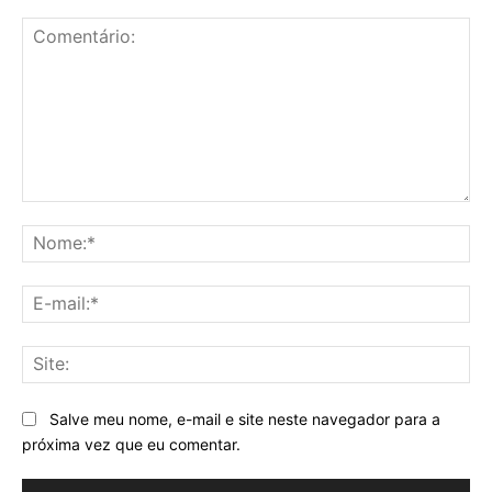
Comentário:
No
E-
mai
Sit
Salve meu nome, e-mail e site neste navegador para a
próxima vez que eu comentar.