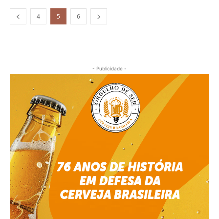
4
5
6
- Publicidade -