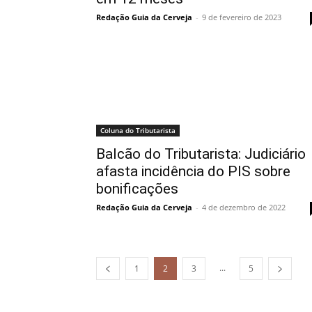
Redação Guia da Cerveja
-
9 de fevereiro de 2023
Coluna do Tributarista
Balcão do Tributarista: Judiciário
afasta incidência do PIS sobre
bonificações
Redação Guia da Cerveja
-
4 de dezembro de 2022
...
1
2
3
5