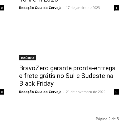
Redação Guia da Cerveja
-
17 de janeiro de 2023
0
1
Indústria
BravoZero garante pronta-entrega
e frete grátis no Sul e Sudeste na
Black Friday
Redação Guia da Cerveja
-
21 de novembro de 2022
0
0
Página 2 de 5