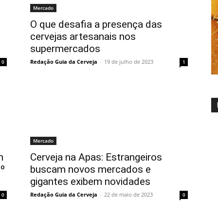
Mercado
O que desafia a presença das
cervejas artesanais nos
supermercados
Redação Guia da Cerveja
-
19 de julho de 2023
0
1
Mercado
m
Cerveja na Apas: Estrangeiros
1º
buscam novos mercados e
gigantes exibem novidades
Redação Guia da Cerveja
-
22 de maio de 2023
0
0