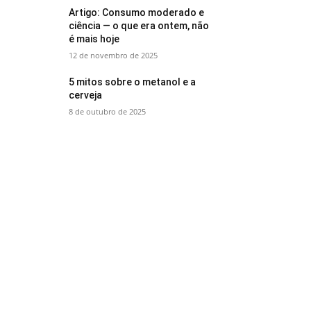
Artigo: Consumo moderado e
ciência — o que era ontem, não
é mais hoje
12 de novembro de 2025
5 mitos sobre o metanol e a
cerveja
8 de outubro de 2025