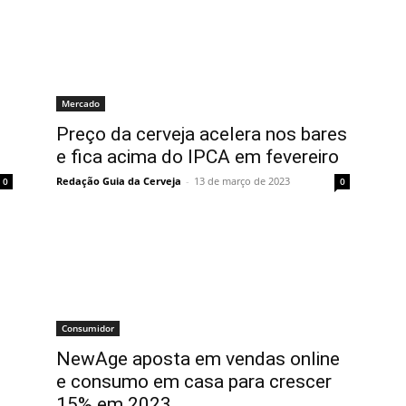
Mercado
Preço da cerveja acelera nos bares
e fica acima do IPCA em fevereiro
Redação Guia da Cerveja
-
13 de março de 2023
0
0
Consumidor
NewAge aposta em vendas online
e consumo em casa para crescer
15% em 2023